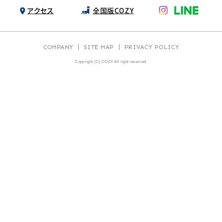
アクセス
全国版COZY
COMPANY
SITE MAP
PRIVACY POLICY
Copyright (C) COZY All right reserved.