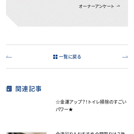
オーナーアンケート
一覧に戻る
新築の
新築で
オンラ
のペッ
イン相
トの臭
談を活
いの原
関連記事
用する
因や対
には？
策！エ
予約方
コカラ
☆金運アップ？！トイレ掃除のすごい
法や流
ットを
パワー★
れも解
玄関な
説！
どに使
う効果
は？
今流行り＆おすすめの間取りは？後