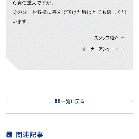
ら責任重大ですが、
その分、お客様に喜んで頂けた時はとても嬉しく思
います。
スタッフ紹介
オーナーアンケート
一覧に戻る
新築住
札幌市
宅の保
教育委
証期間
員会潜
はどの
入！新
関連記事
くら
築を建
い？保
てて学