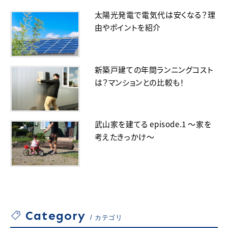
証の種
区が変
太陽光発電で電気代は安くなる？理
類や事
更して
由やポイントを紹介
例も参
も希望
考に！
の学校
に通え
る？
新築戸建ての年間ランニングコスト
は？マンションとの比較も！
武山家を建てる episode.1 ～家を
考えたきっかけ～
Category
カテゴリ