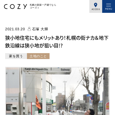
札幌の新築一戸建てなら
コーズィ
ACCESS
2021.03.20
石塚 大輝
狭小地住宅にもメリットあり！札幌の街ナカ＆地下
鉄沿線は狭小地が狙い目!?
家を買う
土地のこと