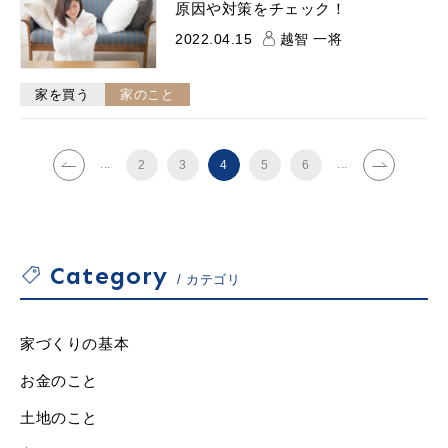
原因や対策をチェック！
2022.04.15
越智 一将
家を買う
家のこと
...
...
2
3
4
5
6
Category
カテゴリ
家づくりの基本
お金のこと
土地のこと