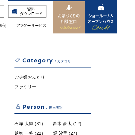
資料
録
ダウンロード
お家づくりの
ショールーム&
相談窓口
オープンハウス
事例
アフターサービス
Category
カテゴリ
ご夫婦おふたり
ファミリー
Person
担当者別
石塚 大輝 (31)
鈴木 豪太 (12)
越智 一将 (22)
堀 汐里 (27)