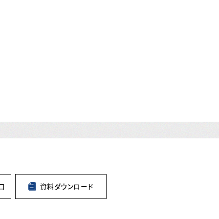
口
資料
ダウンロード