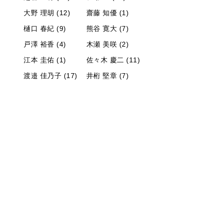
大野 理胡 (12)
齋藤 知優 (1)
樋口 春紀 (9)
熊谷 寛大 (7)
戸澤 裕香 (4)
木瀬 美咲 (2)
江本 圭佑 (1)
佐々木 慶二 (11)
渡邉 佳乃子 (17)
井桁 堅章 (7)