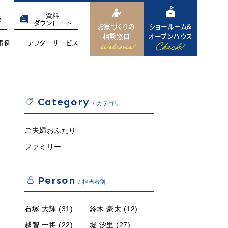
資料
録
ダウンロード
お家づくりの
ショールーム&
相談窓口
オープンハウス
事例
アフターサービス
Category
カテゴリ
ご夫婦おふたり
ファミリー
Person
担当者別
石塚 大輝 (31)
鈴木 豪太 (12)
越智 一将 (22)
堀 汐里 (27)