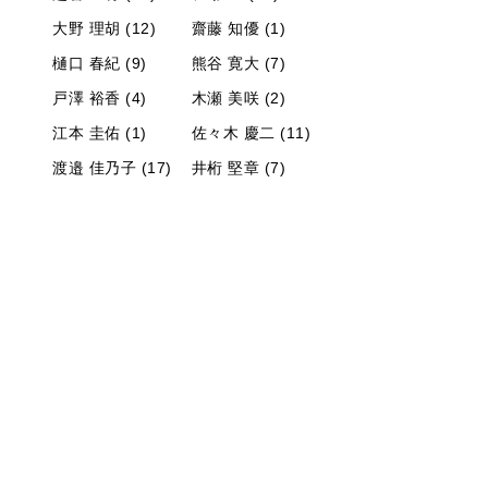
大野 理胡 (12)
齋藤 知優 (1)
樋口 春紀 (9)
熊谷 寛大 (7)
戸澤 裕香 (4)
木瀬 美咲 (2)
江本 圭佑 (1)
佐々木 慶二 (11)
渡邉 佳乃子 (17)
井桁 堅章 (7)