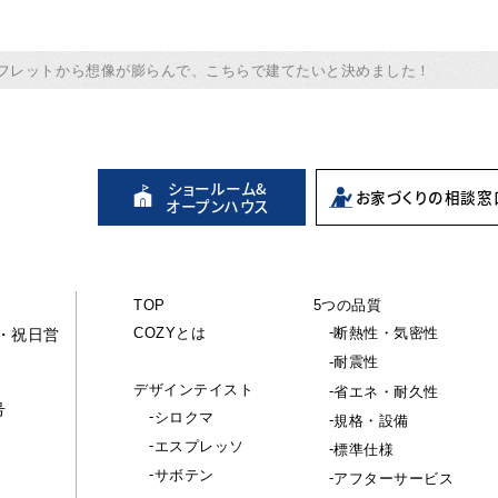
フレットから想像が膨らんで、こちらで建てたいと決めました！
ショールーム&
お家づくりの
相談窓
オープンハウス
TOP
5つの品質
COZYとは
断熱性・気密性
休・祝日営
耐震性
デザインテイスト
省エネ・耐久性
号
シロクマ
規格・設備
エスプレッソ
標準仕様
サボテン
アフターサービス