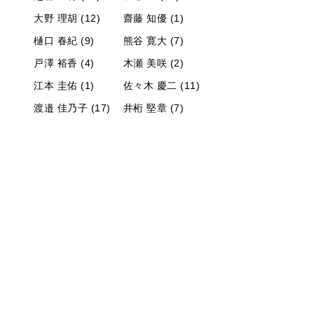
大野 理胡 (12)
齋藤 知優 (1)
樋口 春紀 (9)
熊谷 寛大 (7)
戸澤 裕香 (4)
木瀬 美咲 (2)
江本 圭佑 (1)
佐々木 慶二 (11)
渡邉 佳乃子 (17)
井桁 堅章 (7)