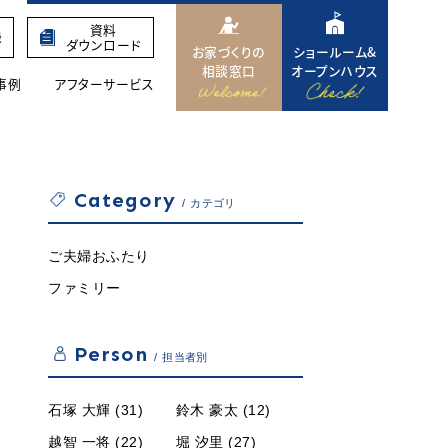
資料
録
ダウンロード
お家づくりの
ショールーム&
相談窓口
オープンハウス
事例
アフターサービス
Category
カテゴリ
ご夫婦おふたり
ファミリー
Person
担当者別
石塚 大輝 (31)
鈴木 豪太 (12)
越智 一将 (22)
堀 汐里 (27)