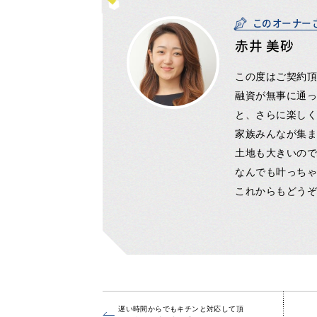
このオーナー
赤井 美砂
この度はご契約
融資が無事に通
と、さらに楽し
家族みんなが集
土地も大きいの
なんでも叶っち
これからもどう
遅い時間からでもキチンと対応して頂