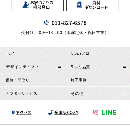
お家づくりの
資料
相談窓口
ダウンロード
011
-
827
-
6578
受付10：00〜18：00（水曜定休・祝日営業）
TOP
COZYとは
デザインテイスト
5つの品質
価格・間取り
施工事例
アフターサービス
その他
アクセス
全国版COZY