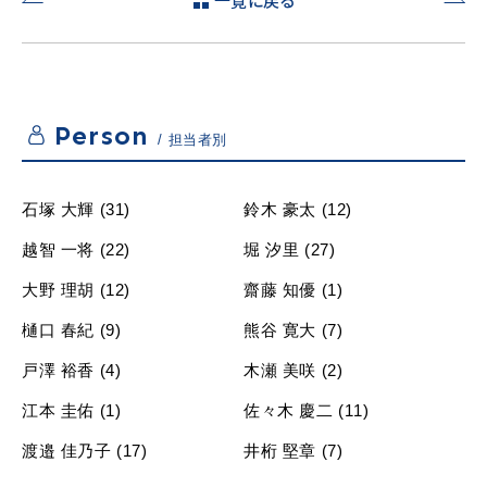
予算内
企画住
で満足
宅で建
のいく
てよう
家が建
と考え
てられ
てお
Person
てとて
り、
担当者別
も嬉し
HPで
い で
最初
す。
COZY
石塚 大輝 (31)
鈴木 豪太 (12)
を知り
まし
越智 一将 (22)
堀 汐里 (27)
た。
大野 理胡 (12)
齋藤 知優 (1)
樋口 春紀 (9)
熊谷 寛大 (7)
戸澤 裕香 (4)
木瀬 美咲 (2)
江本 圭佑 (1)
佐々木 慶二 (11)
渡邉 佳乃子 (17)
井桁 堅章 (7)