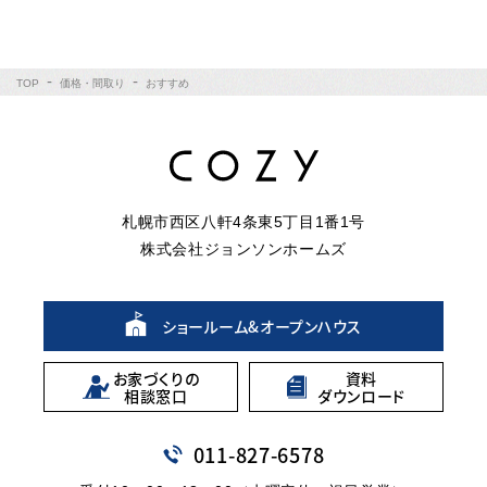
TOP
価格・間取り
おすすめ
札幌市西区八軒4条東5丁目1番1号
株式会社ジョンソンホームズ
ショールーム&
オープンハウス
お家づくりの
資料
相談窓口
ダウンロード
011
-
827
-
6578